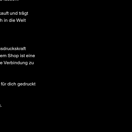
auft und trägt 
 in die Welt 
sdruckskraft 
em Shop ist eine 
e Verbindung zu 
 für dich gedruckt 
.