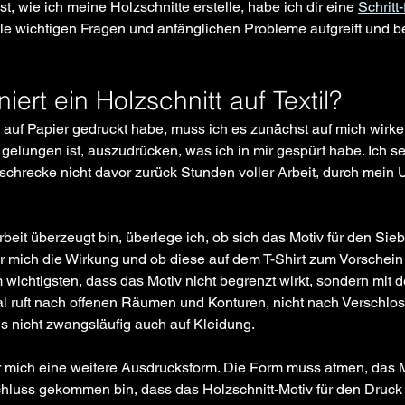
t, wie ich meine Holzschnitte erstelle, habe ich dir eine 
Schritt-
 alle wichtigen Fragen und anfänglichen Probleme aufgreift und b
iert ein Holzschnitt auf Textil?
auf Papier gedruckt habe, muss ich es zunächst auf mich wirken
r gelungen ist, auszudrücken, was ich in mir gespürt habe. Ich se
h schrecke nicht davor zurück Stunden voller Arbeit, durch mein U
eit überzeugt bin, überlege ich, ob sich das Motiv für den Sieb
r mich die Wirkung und ob diese auf dem T-Shirt zum Vorschei
wichtigsten, dass das Motiv nicht begrenzt wirkt, sondern mit d
al ruft nach offenen Räumen und Konturen, nicht nach Verschlos
 es nicht zwangsläufig auch auf Kleidung. 
für mich eine weitere Ausdrucksform. Die Form muss atmen, das M
luss gekommen bin, dass das Holzschnitt-Motiv für den Druck g