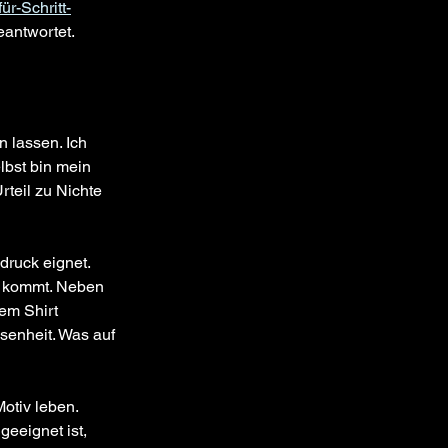
für-Schritt-
eantwortet.
 lassen. Ich 
lbst bin mein 
rteil zu Nichte 
druck eignet. 
n kommt. Neben 
em Shirt 
senheit. Was auf 
otiv leben. 
eeignet ist, 